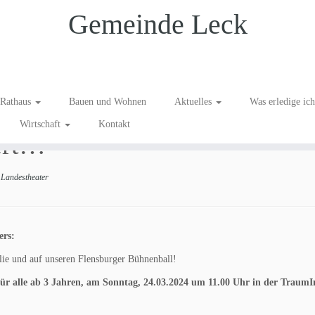
Gemeinde Leck
n Bühnenball – das SH
Rathaus
Bauen und Wohnen
Aktuelles
Was erledige ic
Wirtschaft
Kontakt
ert…
Landestheater
ers:
lie und auf unseren Flensburger Bühnenball!
für alle ab 3 Jahren, am Sonntag, 24.03.2024 um 11.00 Uhr in der TraumI