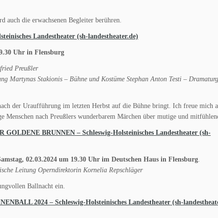
rd auch die erwachsenen Begleiter berühren.
nisches Landestheater (sh-landestheater.de)
30 Uhr in Flensburg
ried Preußler
itung Martynas Stakionis – Bühne und Kostüme Stephan Anton Testi – Dramatur
nach der Uraufführung im letzten Herbst auf die Bühne bringt. Ich freue mich a
nge Menschen nach Preußlers wunderbarem Märchen über mutige und mitfühlen
R GOLDENE BRUNNEN – Schleswig-Holsteinisches Landestheater (sh-
ag, 02.03.2024 um 19.30 Uhr im Deutschen Haus in Flensburg
.
sche Leitung Operndirektorin Kornelia Repschläger
ngvollen Ballnacht ein.
ALL 2024 – Schleswig-Holsteinisches Landestheater (sh-landestheate