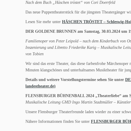
Nach dem Buch „Häschen tröstet“ von Cori Doerrfeld
Das neue Puppentheaterstück für die jüngsten Theatergänger wi
Lesen Sie mehr unter
HÄSCHEN TRÖSTET – Schleswig-Holstei
DER GOLDENE BRUNNEN am Samstag, 30.03.2024 um 19.
Familienoper von Peter Leipold – nach dem Kinderbuch von Otf
Inszenierung und Libretto Friederike Karig – Musikalische Le
von Tobien
Wir sind das erste Theater, das diese farbenfrohe Märchenoper 
Minuten klangschönes und unterhaltsames Musiktheater für ju
Details und weitere Vorstellungstermine sehen Sie unter
DE
landestheater.de)
FLENSBURGER BÜHNENBALL 2024 „Theaterliebe“ am Samst
Musikalische Leitung GMD Ingo Martin Stadtmüller – Künstleri
Unsere Flensburger Theaterfreunde laden wieder zu einer schwu
Nähere Informationen finden Sie unter
FLENSBURGER BÜHNENB