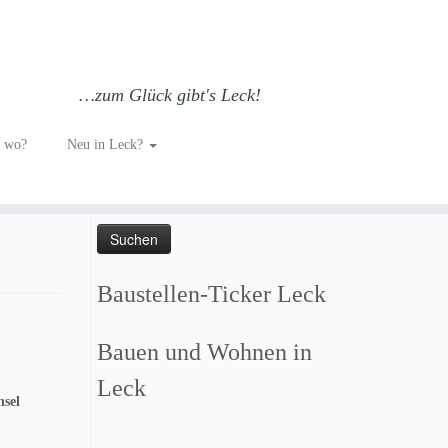
…zum Glück gibt's Leck!
h wo?
Neu in Leck?
Such dich GLÜCKlich…
Suchen
nach:
Baustellen-Ticker Leck
Bauen und Wohnen in
Leck
nsel