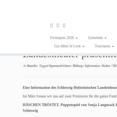
Zum
Inhalt
Zwei Premieren und ei
Ferienpass 2026
Gemeinde
springen
Gut leben in Leck
Tourismus
Landestheater präsenti
in
Aktuelles
Tagged
#gutenachrichten
/
Bildung
/
Information
/
Kultur
/
SH 
Eine Information des Schleswig-Holsteinischen Landestheat
Im März freuen wir uns auf zwei Premieren für die ganze Fami
HÄSCHEN TRÖSTET, Puppenspiel von Sonja Langmack
Schleswig