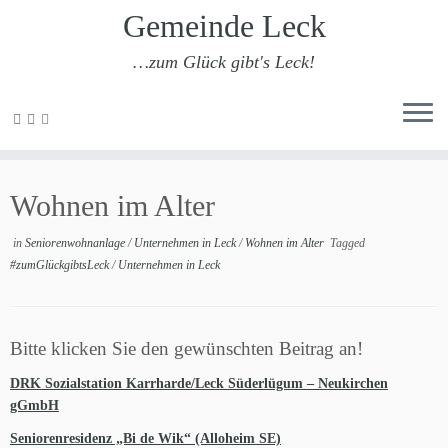
Gemeinde Leck
…zum Glück gibt's Leck!
Zum
Inhalt
Wohnen im Alter
springen
in
Seniorenwohnanlage
/
Unternehmen in Leck
/
Wohnen im Alter
Tagged
#zumGlückgibtsLeck
/
Unternehmen in Leck
Bitte klicken Sie den gewünschten Beitrag an!
DRK Sozialstation Karrharde/Leck Süderlügum – Neukirchen
gGmbH
Seniorenresidenz „Bi de Wik“ (Alloheim SE)