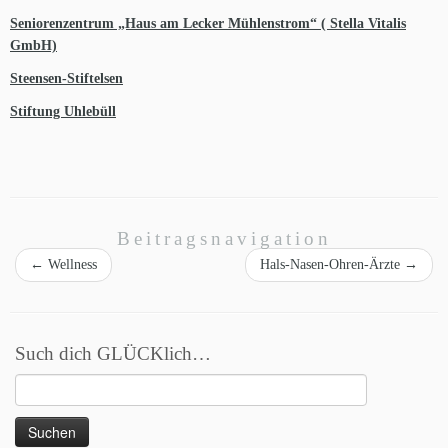
Seniorenzentrum „Haus am Lecker Mühlenstrom“ ( Stella Vitalis
GmbH)
Steensen-Stiftelsen
Stiftung Uhlebüll
Beitragsnavigation
←
Wellness
Hals-Nasen-Ohren-Ärzte
→
Such dich GLÜCKlich…
Suchen
nach: