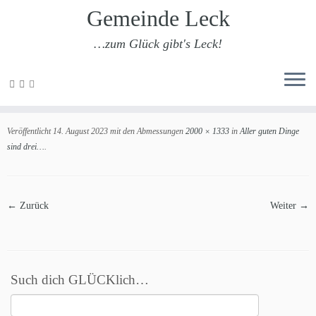
Gemeinde Leck
…zum Glück gibt's Leck!
Zum
Inhalt
20230801 Ankunft ELW 1 49
springen
Veröffentlicht
14. August 2023
mit den Abmessungen
2000 × 1333
in
Aller guten Dinge
sind drei…
.
← Zurück
Weiter →
Such dich GLÜCKlich…
Suchen