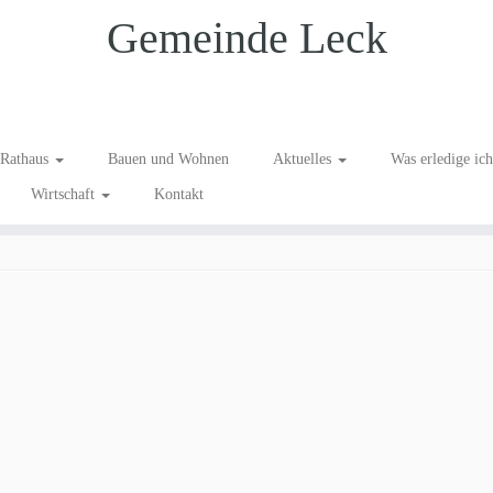
Gemeinde Leck
 Klixbüll
Rathaus
Bauen und Wohnen
Aktuelles
Was erledige ic
Wirtschaft
Kontakt
ng im Freibad Klixbüll
.