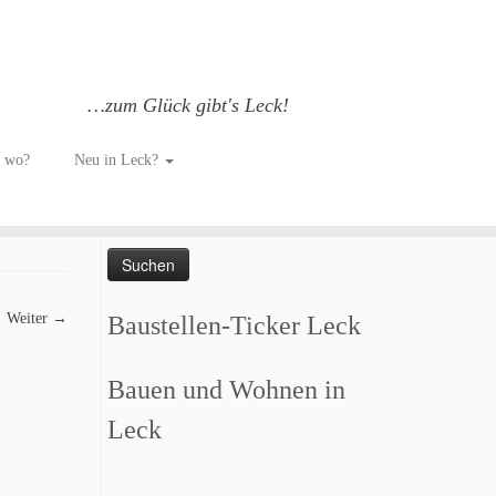
…zum Glück gibt's Leck!
h wo?
Neu in Leck?
Such dich GLÜCKlich…
Suchen
nach:
Weiter →
Baustellen-Ticker Leck
Bauen und Wohnen in
Leck