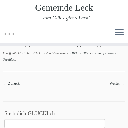
Gemeinde Leck
…zum Glück gibt's Leck!
Zum
Inhalt
Schnupperwochen Segelflug
springen
Veröffentlicht
21. Juni 2023
mit den Abmessungen
1080 × 1080
in
Schnupperwochen
Segelflug
.
← Zurück
Weiter →
Such dich GLÜCKlich…
Suchen