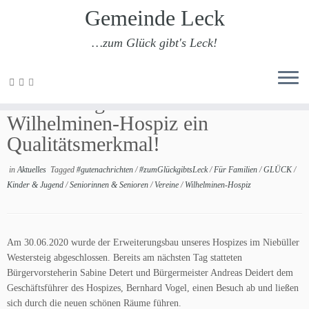
Gemeinde Leck
…zum Glück gibt's Leck!
Zum
Inhalt
Für die Region ist unser
springen
Wilhelminen-Hospiz ein
Qualitätsmerkmal!
in
Aktuelles
Tagged
#gutenachrichten
/
#zumGlückgibtsLeck
/
Für Familien
/
GLÜCK
/
Kinder & Jugend
/
Seniorinnen & Senioren
/
Vereine
/
Wilhelminen-Hospiz
Am 30.06.2020 wurde der Erweiterungsbau unseres Hospizes im Niebüller
Westersteig abgeschlossen. Bereits am nächsten Tag statteten
Bürgervorsteherin Sabine Detert und Bürgermeister Andreas Deidert dem
Geschäftsführer des Hospizes, Bernhard Vogel, einen Besuch ab und ließen
sich durch die neuen schönen Räume führen.