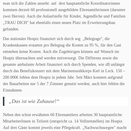
man sich die Zahlen ansieht: auf drei hauptamtliche Koordinatorinnen
kommen derzeit 60 professionell ausgebildete Ehrenamtlerinnen (darunter
zwei Herren). Auch die Anlaufstelle für Kinder, Jugendliche und Familien
„TRAU DICH“ hat ebenfalls einen neuen Platz im Erweiterungsbau
gefunden.
Das stationäre Hospiz finanziert sich durch sog. „Belegtage“, die
Krankenkassen erstatten pro Belegtag die Kosten zu 95 %, für den Gast
entstehen keine Kosten. Auch die Zugehörigen können auf Wunsch im
Hospiz übernachten und werden mitversorgt. Die Differenz sowie die
gesamte ambulante Arbeit finanziert sich durch Spenden, wie zB unlängst
durch das Benefizkonzert mit dem Marinemusikkorps Kiel in Leck. 150 –
200.000€ fehlen dem Hospiz in jedem Jahr. Seit März konnten aufgrund
der Bauarbeiten nur 5 der 7 Zimmer genutzt werden, auch hier fehlen die
Einnahmen.
„Das ist wie Zuhause!“
Neben den schon erwähnten 60 Ehrenamtlern arbeiten 30 hauptamtliche
MitarbeiterInnen in Teilzeit (entspricht ca. 14 Vollzeitstellen) im Hospiz.
Auf drei Gäste kommt jeweils eine Pflegekraft. „Nachwuchssorgen“ macht