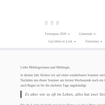
Zum
Inhalt
Gefahr von Grünastabbr
Ferienpass 2026
Gemeinde
springen
Gut leben in Leck
Tourismus
in
Aktuelles
Tagged
Information
/
Natur
Liebe Mitbürgerinnen und Mitbürger,
in diesem Jahr blicken wir auf einen wunderbaren Sommer zurü
Nachdem uns dieser Sommer am letzten Wochenende noch ein tol
auch Regen ist für die nächsten Tage angekündigt.
Es aber wie so oft im Leben, alles hat zwei Sei