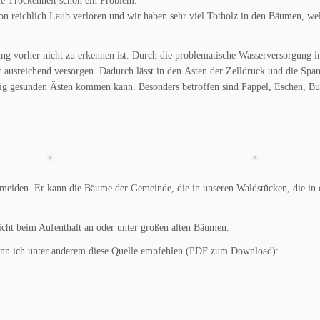
ie Trockenheit schon ein Problem.
on reichlich Laub verloren und wir haben sehr viel Totholz in den Bäumen, we
ng vorher nicht zu erkennen ist. Durch die problematische Wasserversorgung i
 ausreichend versorgen. Dadurch lässt in den Ästen der Zelldruck und die Spa
lig gesunden Ästen kommen kann. Besonders betroffen sind Pappel, Eschen, Bu
ermeiden. Er kann die Bäume der Gemeinde, die in unseren Waldstücken, die in
icht beim Aufenthalt an oder unter großen alten Bäumen.
kann ich unter anderem diese Quelle empfehlen (PDF zum Download):