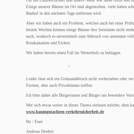
Für die Landwirtschaft und unsere Natur war diese Hitze und d
Einige unserer Bäume im Ort sind abgestorben, viele haben sch
Bauhof in den nächsten Tage entfernen wird.
Aber wir haben auch ein Problem, welches auch bei einer Prüfu
letzten Wochen können einige Bäume ihre Seitenäste nicht mehr
nach, wodurch es unvermittelt zum Abbruch von ansonsten völ
Rosskastanien und Eichen.
Wir haben bereits einen Fall im Westerholz zu beklagen.
Leider lässt sich ein Grünastabbruch nicht vorhersehen oder v
Forsten, aber auch Privatbäume treffen.
Ich bitte daher alle Bürgerinnen und Bürger um besondere Vors
Wer sich etwas weiter in dieses Thema einlesen möchte, dem 
www.baumgutachten-verkehrssicherheit.de
Ihr / Euer
Andreas Deidert