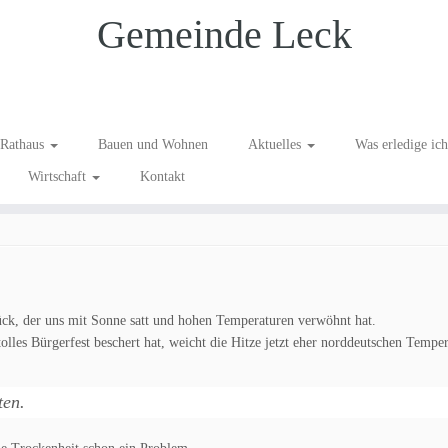
Gemeinde Leck
uch – bitte aufpassen!
Rathaus
Bauen und Wohnen
Aktuelles
Was erledige ic
Wirtschaft
Kontakt
ck, der uns mit Sonne satt und hohen Temperaturen verwöhnt hat.
les Bürgerfest beschert hat, weicht die Hitze jetzt eher norddeutschen Tempe
ten.