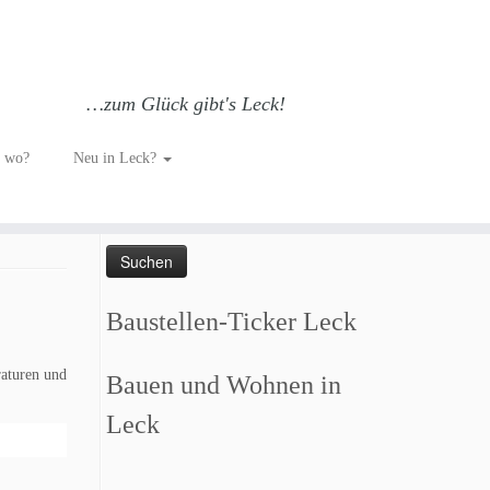
…zum Glück gibt's Leck!
h wo?
Neu in Leck?
Such dich GLÜCKlich…
Suchen
nach:
Baustellen-Ticker Leck
raturen und
Bauen und Wohnen in
Leck