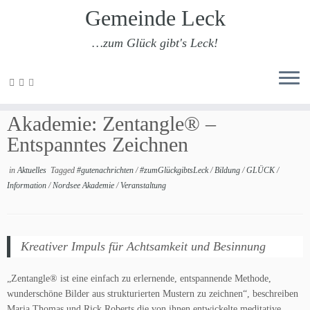
Gemeinde Leck
…zum Glück gibt's Leck!
Zum
Inhalt
Jetzt anmelden in der Nordsee
springen
Akademie: Zentangle® –
Entspanntes Zeichnen
in
Aktuelles
Tagged
#gutenachrichten
/
#zumGlückgibtsLeck
/
Bildung
/
GLÜCK
/
Information
/
Nordsee Akademie
/
Veranstaltung
Kreativer Impuls für Achtsamkeit und Besinnung
„Zentangle® ist eine einfach zu erlernende, entspannende Methode,
wunderschöne Bilder aus strukturierten Mustern zu zeichnen“, beschreiben
Maria Thomas und Rick Roberts die von ihnen entwickelte meditative