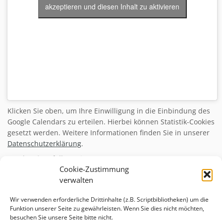
akzeptieren und diesen Inhalt zu aktivieren
Klicken Sie oben, um Ihre Einwilligung in die Einbindung des
Google Calendars zu erteilen. Hierbei können Statistik-Cookies
gesetzt werden. Weitere Informationen finden Sie in unserer
Datenschutzerklärung
.
Von hier? Gefällt mir!
Cookie-Zustimmung
verwalten
Sowohl beim Bummel in der Stadt als auch online Angebote
Wir verwenden erforderliche Drittinhalte (z.B. Scriptbibliotheken) um die
aus der Region finden – das geht jetzt ganz einfach im
Funktion unserer Seite zu gewährleisten. Wenn Sie dies nicht möchten,
Friesennetz.
besuchen Sie unsere Seite bitte nicht.