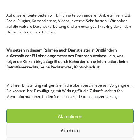
Regional einkaufen leicht gemacht
Auf unserer Seite betten wir Drittinhalte von anderen Anbietern ein (z.B.
Social Plugins, Kartendienste, Videos, externe Schriftarten). Wir haben
auf die weitere Datenverarbeitung und ein etwaiges Tracking durch den
Drittanbieter keinen Einfluss.
Rechtliches
Datenschutzerklärung
Wir setzen in diesem Rahmen auch Dienstleister in Drittländern
Impressum
außerhalb der EU ohne angemessenes Datenschutzniveau ein, was
Cookie-Richtlinie (EU)
folgende Risiken birgt: Zugriff durch Behörden ohne Information, keine
Betroffenenrechte, keine Rechtsmittel, Kontrollverlust.
Besucherzähler
903.629 Besuche
Mit Ihrer Einstellung willigen Sie in die oben beschriebenen Vorgänge ein.
Der aktuelle Lecker Kurier!
Sie können Ihre Einwilligung mit Wirkung für die Zukunft widerrufen.
Mehr Informationen finden Sie in unserer
Datenschutzerklärung
.
Folgt uns doch auch auf…
Akzeptieren
Facebook
Ablehnen
Instagram