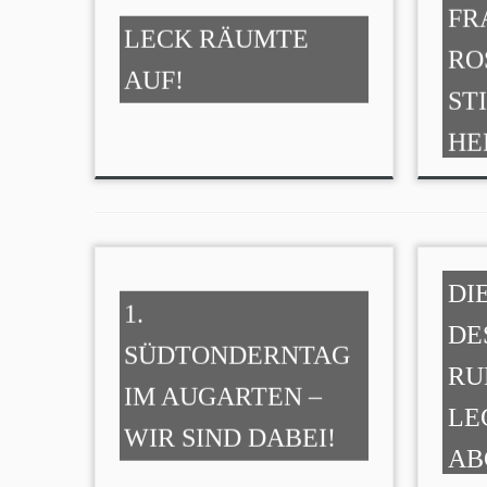
FR
LECK RÄUMTE
RO
AUF!
ST
HE
AL
DI
1.
DE
SÜDTONDERNTAG
RU
IM AUGARTEN –
LE
WIR SIND DABEI!
AB