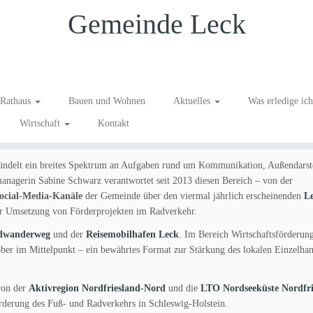
Gemeinde Leck
eck
Rathaus
Bauen und Wohnen
Aktuelles
Was erledige ic
Wirtschaft
Kontakt
ndelt ein breites Spektrum an Aufgaben rund um Kommunikation, Außendarst
anagerin Sabine Schwarz verantwortet seit 2013 diesen Bereich – von der
Social-Media-Kanäle
der Gemeinde über den viermal jährlich erscheinenden
L
r Umsetzung von Förderprojekten im Radverkehr.
dwanderweg
und der
Reisemobilhafen Leck
. Im Bereich Wirtschaftsförderun
er im Mittelpunkt – ein bewährtes Format zur Stärkung des lokalen Einzelhan
von der
Aktivregion Nordfriesland-Nord
und die
LTO Nordseeküste Nordfri
rderung des Fuß- und Radverkehrs in Schleswig-Holstein.