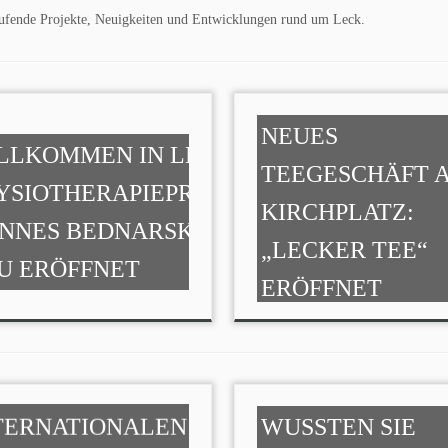
 laufende Projekte, Neuigkeiten und Entwicklungen rund um Leck.
NEUES
LLKOMMEN IN LECK:
TEEGESCHÄFT 
YSIOTHERAPIEPRAXIS
KIRCHPLATZ:
NNES BEDNARSKI
„LECKER TEE“
U ERÖFFNET
ERÖFFNET
M
TERNATIONALEN
WUSSTEN SIE