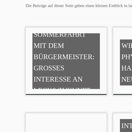
Die Beiträge auf dieser Seite geben einen kleinen Einblick in
SOMMERFAHRT
MIT DEM
WI
BÜRGERMEISTER:
PH
GROSSES I
HA
NTERESSE AN L
NE
ECKS ZUKUNFT
ZU
IN