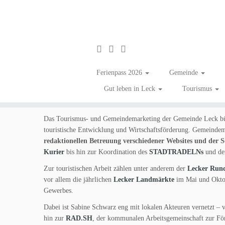
Zum
Inhalt
Gemeindemarketing L
Ferienpass 2026
Gemeinde
springen
Gut leben in Leck
Tourismus
Tourismus- und Gemeindemarketing Leck
Das Tourismus- und Gemeindemarketing der Gemeinde Leck bü
touristische Entwicklung und Wirtschaftsförderung. Gemeindem
redaktionellen Betreuung verschiedener Websites und der 
Kurier
bis hin zur Koordination des
STADTRADELNs
und de
Zur touristischen Arbeit zählen unter anderem der
Lecker Run
vor allem die jährlichen
Lecker Landmärkte
im Mai und Oktob
Gewerbes.
Dabei ist Sabine Schwarz eng mit lokalen Akteuren vernetzt – 
hin zur
RAD.SH
, der kommunalen Arbeitsgemeinschaft zur Fö