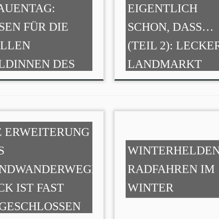
AUENTAG:
EIGENTLICH
SEN FÜR DIE
SCHON, DASS…
ILLEN
(TEIL 2): LECKE
LDINNEN DES
LANDMARKT
LTAGS
E ERWEITERUNG
S
WINTERHELDEN
NDWANDERWEGES
RADFAHREN IM
CK IST FAST
WINTER
GESCHLOSSEN