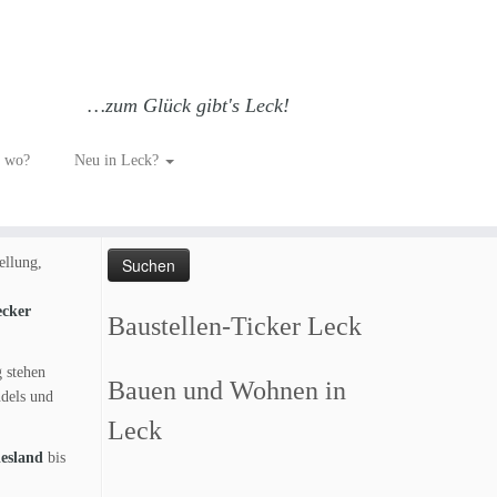
…zum Glück gibt's Leck!
h wo?
Neu in Leck?
Such dich GLÜCKlich…
Suchen
nach:
ellung,
ecker
Baustellen-Ticker Leck
g stehen
Bauen und Wohnen in
dels und
Leck
esland
bis