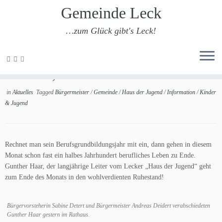
Gemeinde Leck
…zum Glück gibt's Leck!
Zum
Inhalt
Tschüss, Günni!
springen
in
Aktuelles
Tagged
Bürgermeister
/
Gemeinde
/
Haus der Jugend
/
Information
/
Kinder
& Jugend
Rechnet man sein Berufsgrundbildungsjahr mit ein, dann gehen in diesem
Monat schon fast ein halbes Jahrhundert berufliches Leben zu Ende.
Gunther Haar, der langjährige Leiter vom Lecker „Haus der Jugend“ geht
zum Ende des Monats in den wohlverdienten Ruhestand!
Bürgervorsteherin Sabine Detert und Bürgermeister Andreas Deidert verabschiedeten
Gunther Haar gestern im Rathaus.