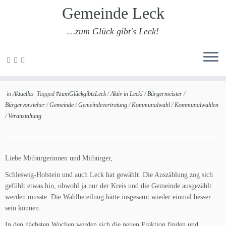
Gemeinde Leck
…zum Glück gibt's Leck!
Zum
Inhalt
Kommunalwahl 2023
springen
in
Aktuelles
Tagged
#zumGlückgibtsLeck
/
Aktiv in Leck!
/
Bürgermeister
/
Bürgervorsteher
/
Gemeinde
/
Gemeindevertretung
/
Kommunalwahl
/
Kommunalwahlen
/
Veranstaltung
Liebe Mitbürgerinnen und Mitbürger,
Schleswig-Holstein und auch Leck hat gewählt. Die Auszählung zog sich
gefühlt etwas hin, obwohl ja nur der Kreis und die Gemeinde ausgezählt
werden musste. Die Wahlbeteilung hätte insgesamt wieder einmal besser
sein können.
In den nächsten Wochen werden sich die neuen Fraktion finden und